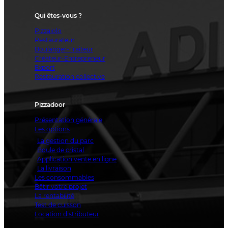
Qui êtes-vous ?
Pizzaiolo
Restaurateur
Boulanger-Traiteur
Créateur-Entrepreneur
Export
Restauration collective
Pizzadoor
Présentation générale
Les options
La gestion du parc
Boule de cristal
Application vente en ligne
La livraison
Les consommables
Bâtir votre projet
La rentabilité
Test de cuisson
Location distributeur