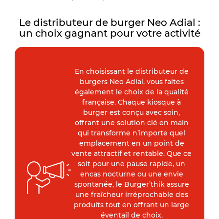
Le distributeur de burger Neo Adial :
un choix gagnant pour votre activité
En choisissant le distributeur de
burgers Neo Adial, vous faites
également le choix de la qualité
française. Chaque kiosque à
burger est conçu avec soin,
offrant une solution clé en main
qui transforme n’importe quel
emplacement en un point de
vente attractif et rentable. Que ce
soit pour une pause rapide, un
encas nocturne ou une envie
spontanée, le Burger’thik assure
une fraîcheur irréprochable des
produits tout en offrant un large
éventail de choix.