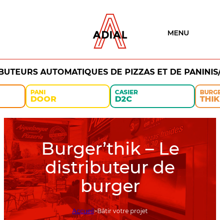
MENU
IBUTEURS AUTOMATIQUES DE PIZZAS ET DE PANINIS
PANI
CASIER
BURG
DOOR
D2C
THIK
Burger’thik – Le
distributeur de
burger
Accueil
Bâtir votre projet