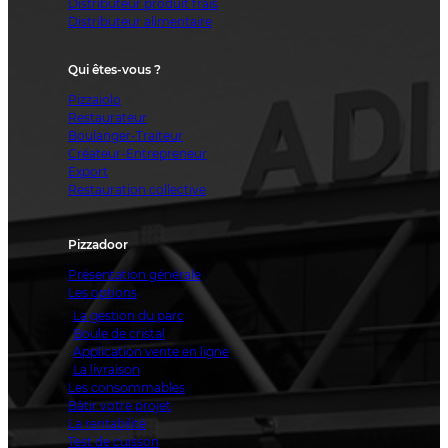
Distributeur produit frais
Distributeur alimentaire
Qui êtes-vous ?
Pizzaiolo
Restaurateur
Boulanger-Traiteur
Créateur-Entrepreneur
Export
Restauration collective
Pizzadoor
Présentation générale
Les options
La gestion du parc
Boule de cristal
Application vente en ligne
La livraison
Les consommables
Bâtir votre projet
La rentabilité
Test de cuisson