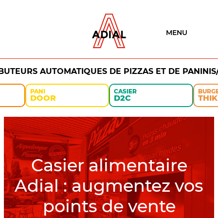
MENU
IBUTEURS AUTOMATIQUES DE PIZZAS ET DE PANINIS
PANI
CASIER
BURG
DOOR
D2C
THIK
Casier alimentaire
Adial : augmentez vos
points de vente