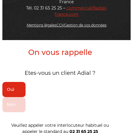
France
Tél. 02 31 65 25 25 –
commercial@adial-
france.com
Mentions légales
CGV
Gestion de vos données
On vous rappelle
Etes-vous un client Adial ?
Oui
Non
Veuillez appeler votre interlocuteur habituel ou
appeler le standard au
02 31 65 25 25