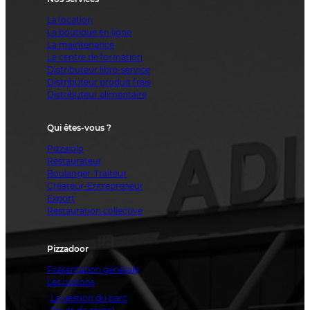
La location
La boutique en ligne
La maintenance
Le centre de formation
Distributeur libre-service
Distributeur produit frais
Distributeur alimentaire
Qui êtes-vous ?
Pizzaiolo
Restaurateur
Boulanger-Traiteur
Créateur-Entrepreneur
Export
Restauration collective
Pizzadoor
Présentation générale
Les options
La gestion du parc