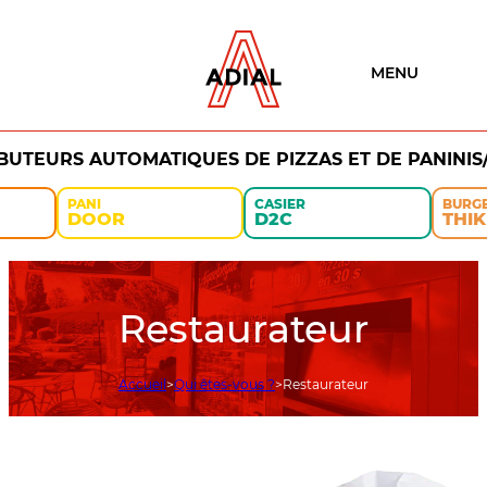
MENU
IBUTEURS AUTOMATIQUES DE PIZZAS ET DE PANINIS
PANI
CASIER
BURG
DOOR
D2C
THIK
Restaurateur
Accueil
Qui êtes-vous ?
Restaurateur