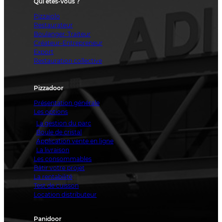
Qui êtes-vous ?
Pizzaiolo
Restaurateur
Boulanger-Traiteur
Créateur-Entrepreneur
Export
Restauration collective
Pizzadoor
Présentation générale
Les options
La gestion du parc
Boule de cristal
Application vente en ligne
La livraison
Les consommables
Bâtir votre projet
La rentabilité
Test de cuisson
Location distributeur
Panidoor