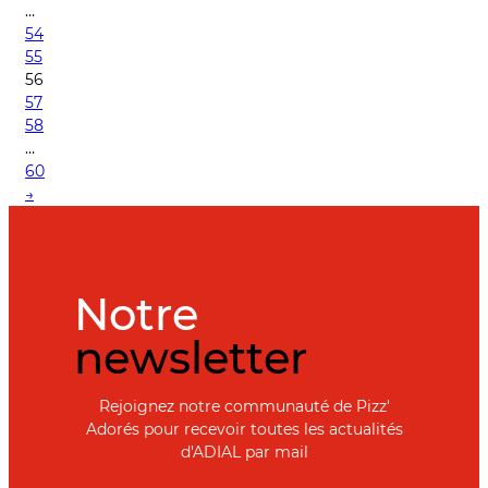
…
54
55
56
57
58
…
60
→
Notre
newsletter
Rejoignez notre communauté de Pizz'
Adorés pour recevoir toutes les actualités
d'ADIAL par mail