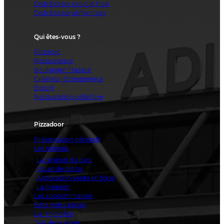
Distributeur produit frais
Distributeur alimentaire
Qui êtes-vous ?
Pizzaiolo
Restaurateur
Boulanger-Traiteur
Créateur-Entrepreneur
Export
Restauration collective
Pizzadoor
Présentation générale
Les options
La gestion du parc
Boule de cristal
Application vente en ligne
La livraison
Les consommables
Bâtir votre projet
La rentabilité
Test de cuisson