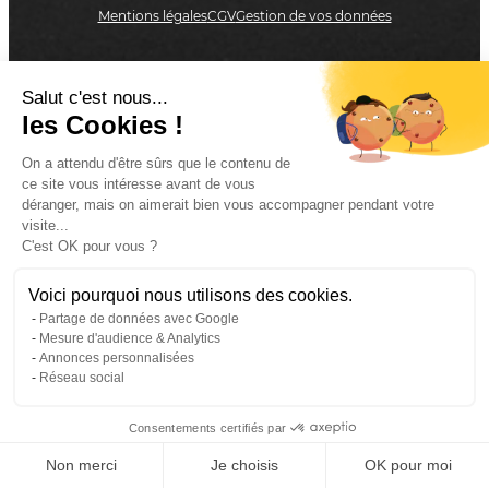
Mentions légales
CGV
Gestion de vos données
Salut c'est nous...
On vous rappelle
les Cookies !
On a attendu d'être sûrs que le contenu de
ce site vous intéresse avant de vous
Etes-vous un client Adial ?
déranger, mais on aimerait bien vous accompagner pendant votre
visite...
C'est OK pour vous ?
Oui
Voici pourquoi nous utilisons des cookies.
Non
Partage de données avec Google
Mesure d'audience & Analytics
Annonces personnalisées
Réseau social
Veuillez appeler votre interlocuteur habituel ou
appeler le standard au
02 31 65 25 25
Consentements certifiés par
Non merci
Je choisis
OK pour moi