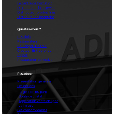
Le centre de formation
Distributeur libre-service
Distributeur produit frais
Distributeur alimentaire
Qui êtes-vous ?
Pizzaiolo
Restaurateur
Boulanger-Traiteur
Créateur-Entrepreneur
Export
Restauration collective
Pizzadoor
Présentation générale
Les options
La gestion du parc
Boule de cristal
Application vente en ligne
La livraison
Les consommables