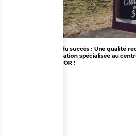
Les clés du succès : Une qualité r
une formation spécialisée au cent
PIZZADOOR !