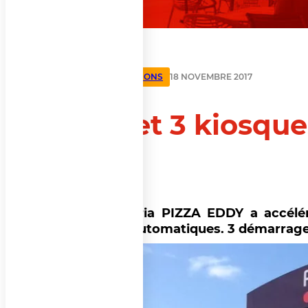
IMPLANTATIONS
18 NOVEMBRE 2017
1, 2 et 3 kiosq
!
La pizzeria PIZZA EDDY a accél
ventes automatiques. 3 démarrages