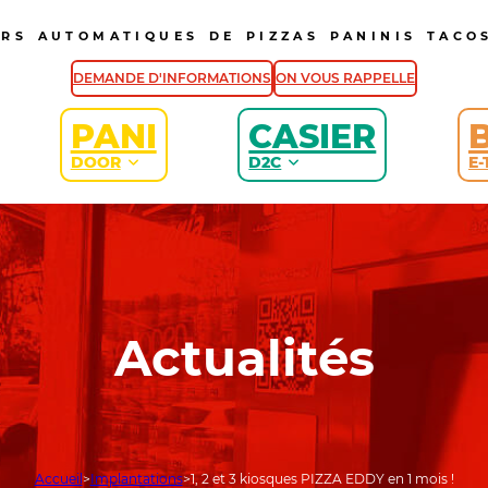
URS AUTOMATIQUES DE PIZZAS PANINIS TACOS
DEMANDE D'INFORMATIONS
ON VOUS RAPPELLE
PANI
CASIER
DOOR
D2C
E-
Actualités
Accueil
Implantations
1, 2 et 3 kiosques PIZZA EDDY en 1 mois !