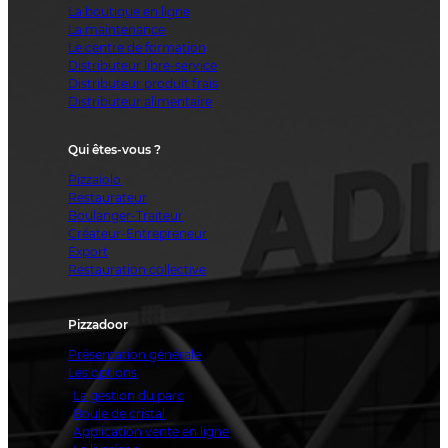
La boutique en ligne
La maintenance
Le centre de formation
Distributeur libre-service
Distributeur produit frais
Distributeur alimentaire
Qui êtes-vous ?
Pizzaiolo
Restaurateur
Boulanger-Traiteur
Créateur-Entrepreneur
Export
Restauration collective
Pizzadoor
Présentation générale
Les options
La gestion du parc
Boule de cristal
Application vente en ligne