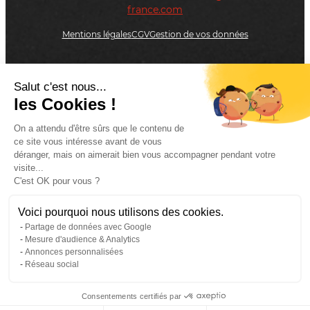
france.com
Mentions légales
CGV
Gestion de vos données
Salut c'est nous...
On vous rappelle
les Cookies !
On a attendu d'être sûrs que le contenu de
ce site vous intéresse avant de vous
Etes-vous un client Adial ?
déranger, mais on aimerait bien vous accompagner pendant votre
visite...
C'est OK pour vous ?
Oui
Voici pourquoi nous utilisons des cookies.
Non
Partage de données avec Google
Mesure d'audience & Analytics
Annonces personnalisées
Réseau social
Veuillez appeler votre interlocuteur habituel ou
appeler le standard au
02 31 65 25 25
Consentements certifiés par