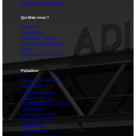
Distributeur alimentaire
Qui êtes-vous ?
Pizzaiolo
Restaurateur
Boulanger-Traiteur
Créateur-Entrepreneur
Export
Restauration collective
Pizzadoor
Présentation générale
Les options
La gestion du parc
Boule de cristal
Application vente en ligne
La livraison
Les consommables
Bâtir votre projet
La rentabilité
Test de cuisson
Location distributeur