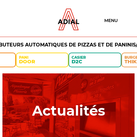
MENU
IBUTEURS AUTOMATIQUES DE PIZZAS ET DE PANINIS
PANI
CASIER
BURG
DOOR
D2C
THIK
Actualités