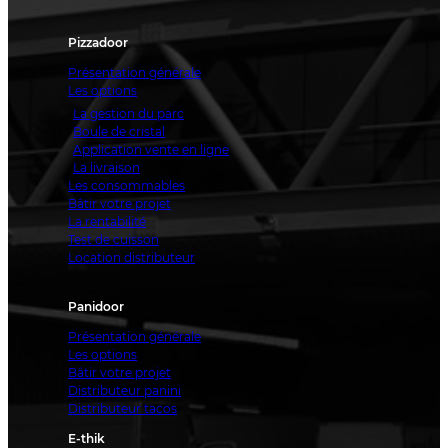
Pizzadoor
Présentation générale
Les options
La gestion du parc
Boule de cristal
Application vente en ligne
La livraison
Les consommables
Bâtir votre projet
La rentabilité
Test de cuisson
Location distributeur
Panidoor
Présentation générale
Les options
Bâtir votre projet
Distributeur panini
Distributeur tacos
E-thik