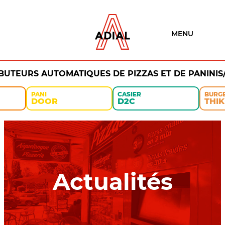
MENU
IBUTEURS AUTOMATIQUES DE PIZZAS ET DE PANINIS
PANI
CASIER
BURG
DOOR
D2C
THIK
Actualités