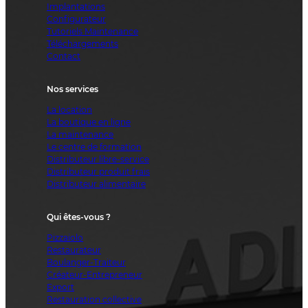
Implantations
Configurateur
Tutoriels Maintenance
Téléchargements
Contact
Nos services
La location
La boutique en ligne
La maintenance
Le centre de formation
Distributeur libre-service
Distributeur produit frais
Distributeur alimentaire
Qui êtes-vous ?
Pizzaiolo
Restaurateur
Boulanger-Traiteur
Créateur-Entrepreneur
Export
Restauration collective