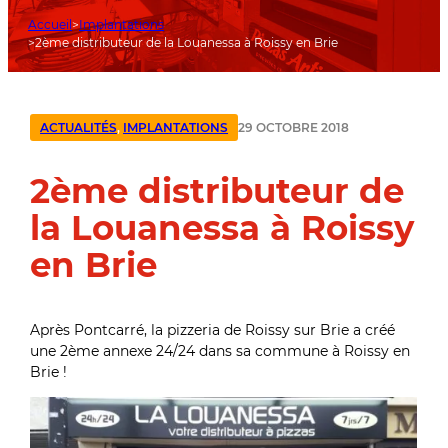
Accueil
Implantations
2ème distributeur de la Louanessa à Roissy en Brie
29 OCTOBRE 2018
ACTUALITÉS
,
IMPLANTATIONS
2ème distributeur de
la Louanessa à Roissy
en Brie
Après Pontcarré, la pizzeria de Roissy sur Brie a créé
une 2ème annexe 24/24 dans sa commune à Roissy en
Brie !