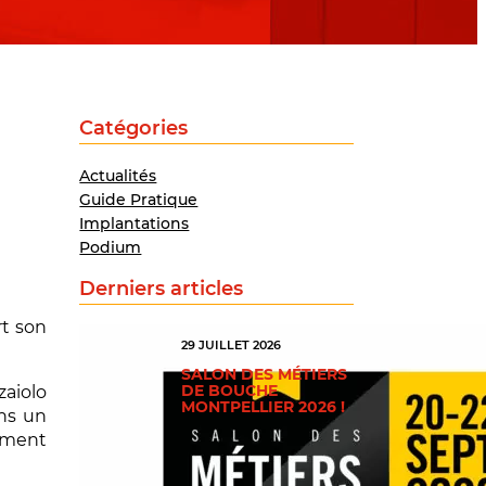
Catégories
Actualités
Guide Pratique
Implantations
Podium
Derniers articles
rt son
29 JUILLET 2026
SALON DES MÉTIERS
DE BOUCHE
zaiolo
MONTPELLIER 2026 !
ans un
pement