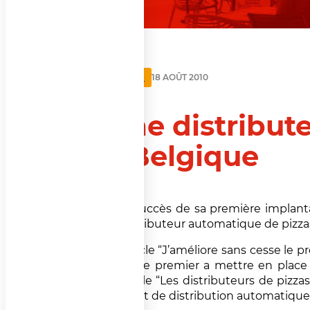
ACTUALITÉS
18 AOÛT 2010
2ème distribut
en Belgique
Après le succès de sa première implan
2ème distributeur automatique de pizzas
Dans l’article “J’améliore sans cesse le p
qui a été le premier a mettre en place 
autre article “Les distributeurs de pizza
du concept de distribution automatique d