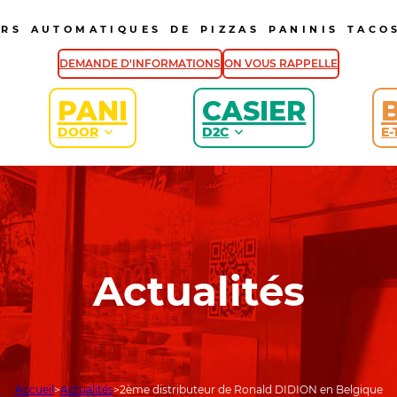
URS AUTOMATIQUES DE PIZZAS PANINIS TACOS
DEMANDE D'INFORMATIONS
ON VOUS RAPPELLE
PANI
CASIER
DOOR
D2C
E-
Actualités
Accueil
Actualités
2ème distributeur de Ronald DIDION en Belgique