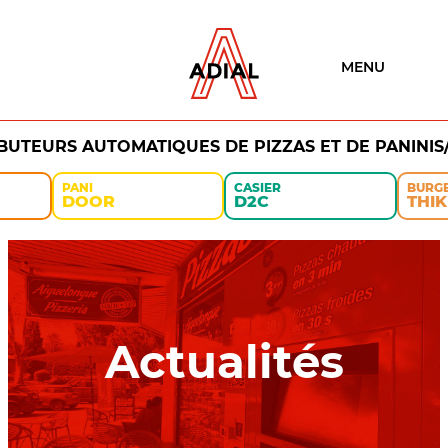
MENU
IBUTEURS AUTOMATIQUES DE PIZZAS ET DE PANINIS
PANI
CASIER
BURG
DOOR
D2C
THIK
Actualités