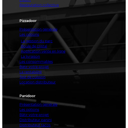
Restauration collective
Pizzadoor
Présentation générale
Les options
La gestion du parc
Boule de cristal
Application vente en ligne
La livraison
Les consommables
Bâtir votre projet
La rentabilité
Test de cuisson
Location distributeur
Panidoor
Présentation générale
Les options
Bâtir votre projet
Distributeur panini
Distributeur tacos