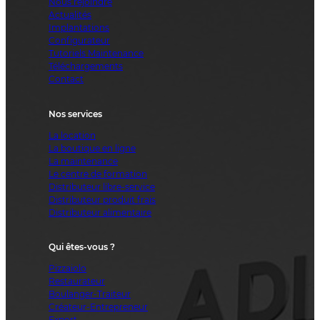
Nous rejoindre
Actualités
Implantations
Configurateur
Tutoriels Maintenance
Téléchargements
Contact
Nos services
La location
La boutique en ligne
La maintenance
Le centre de formation
Distributeur libre-service
Distributeur produit frais
Distributeur alimentaire
Qui êtes-vous ?
Pizzaiolo
Restaurateur
Boulanger-Traiteur
Créateur-Entrepreneur
Export