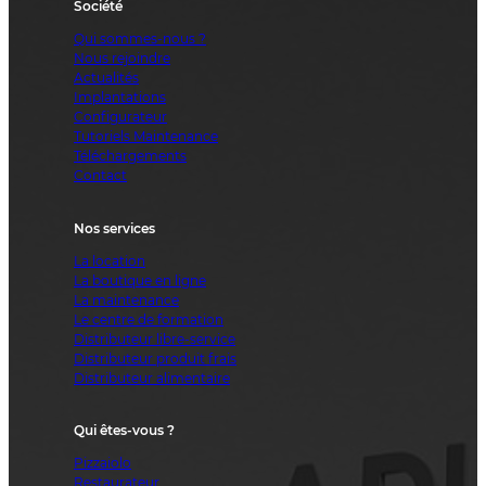
Société
Qui sommes-nous ?
Nous rejoindre
Actualités
Implantations
Configurateur
Tutoriels Maintenance
Téléchargements
Contact
Nos services
La location
La boutique en ligne
La maintenance
Le centre de formation
Distributeur libre-service
Distributeur produit frais
Distributeur alimentaire
Qui êtes-vous ?
Pizzaiolo
Restaurateur