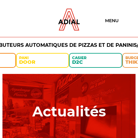
MENU
IBUTEURS AUTOMATIQUES DE PIZZAS ET DE PANINIS
PANI
CASIER
BURG
DOOR
D2C
THIK
Actualités