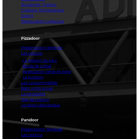
Boulanger-Traiteur
Créateur-Entrepreneur
Export
Restauration collective
Pizzadoor
Présentation générale
Les options
La gestion du parc
Boule de cristal
Application vente en ligne
La livraison
Les consommables
Bâtir votre projet
La rentabilité
Test de cuisson
Location distributeur
Panidoor
Présentation générale
Les options