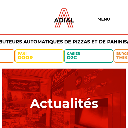
MENU
IBUTEURS AUTOMATIQUES DE PIZZAS ET DE PANINIS
PANI
CASIER
BURG
DOOR
D2C
THIK
Actualités