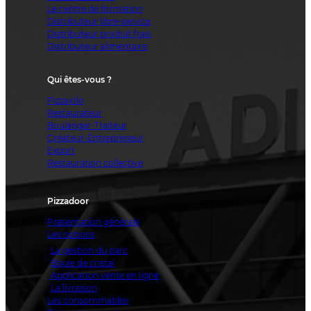
Le centre de formation
Distributeur libre-service
Distributeur produit frais
Distributeur alimentaire
Qui êtes-vous ?
Pizzaiolo
Restaurateur
Boulanger-Traiteur
Créateur-Entrepreneur
Export
Restauration collective
Pizzadoor
Présentation générale
Les options
La gestion du parc
Boule de cristal
Application vente en ligne
La livraison
Les consommables