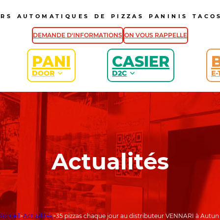
URS AUTOMATIQUES DE PIZZAS PANINIS TACOS
DEMANDE D'INFORMATIONS
ON VOUS RAPPELLE
PANI
CASIER
DOOR
D2C
E-
Actualités
Accueil
Actualités
35 pizzas chaque jour au distributeur VENNARI à Autun 