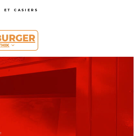
 ET CASIERS
BURGER
THIK
!