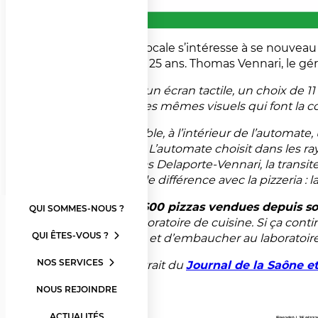
La presse locale s’intéresse à se nouveau
de plus de 25 ans. Thomas Vennari, le gé
“Côté rue, un écran tactile, un choix de 
décorée des mêmes visuels qui font la co
Coté invisible, à l’intérieur de l’automat
à air pulsé. L’automate choisit dans les ra
par Thomas Delaporte-Vennari, la transite 
client. Seule différence avec la pizzeria :
Résultat :
600 pizzas vendues depuis son 
QUI SOMMES-NOUS ?
dans le laboratoire de cuisine. Si ça conti
QUI ÊTES-VOUS ?
prochaine, et d’embaucher au laboratoire
NOS SERVICES
Propos extrait du
Journal de la Saône e
NOUS REJOINDRE
ACTUALITÉS