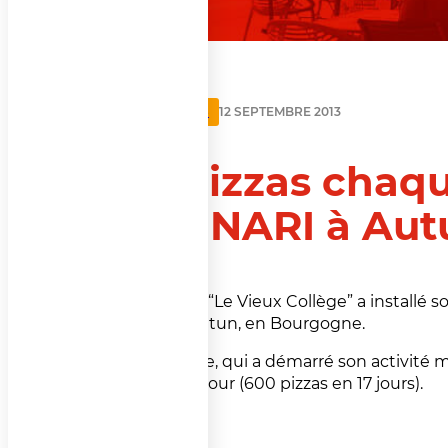
ACTUALITÉS
12 SEPTEMBRE 2013
35 pizzas chaqu
VENNARI à Autu
La pizzeria “Le Vieux Collège” a install
gare de Autun, en Bourgogne.
La machine, qui a démarré son activité 
pizzas par jour (600 pizzas en 17 jours).