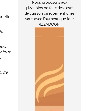
Nous proposons aux
pizzaïolos de faire des tests
de cuisson directement chez
nnelle
vous avec l’authentique four
PIZZADOOR !
de
 four
r jour
u
ordé