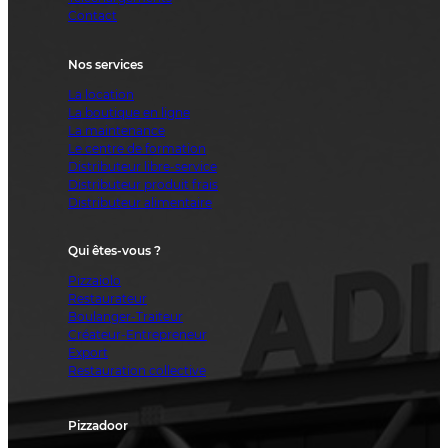
Contact
Nos services
La location
La boutique en ligne
La maintenance
Le centre de formation
Distributeur libre-service
Distributeur produit frais
Distributeur alimentaire
Qui êtes-vous ?
Pizzaiolo
Restaurateur
Boulanger-Traiteur
Créateur-Entrepreneur
Export
Restauration collective
Pizzadoor