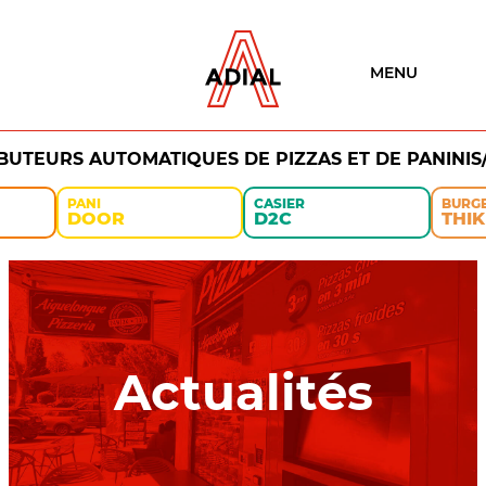
MENU
IBUTEURS AUTOMATIQUES DE PIZZAS ET DE PANINIS
PANI
CASIER
BURG
DOOR
D2C
THIK
Actualités