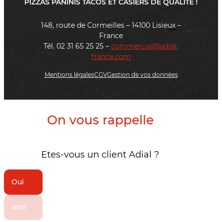
PIZZAS PANINIS TACOS ET CASIERS DE QUALITÉ !
148, route de Cormeilles – 14100 Lisieux –
France
Tél. 02 31 65 25 25 –
commercial@adial-
france.com
Mentions légales
CGV
Gestion de vos données
On vous rappelle
Etes-vous un client Adial ?
Oui
Non