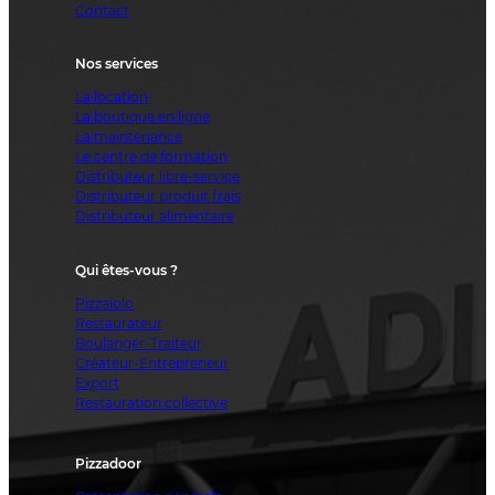
Contact
Nos services
La location
La boutique en ligne
La maintenance
Le centre de formation
Distributeur libre-service
Distributeur produit frais
Distributeur alimentaire
Qui êtes-vous ?
Pizzaiolo
Restaurateur
Boulanger-Traiteur
Créateur-Entrepreneur
Export
Restauration collective
Pizzadoor