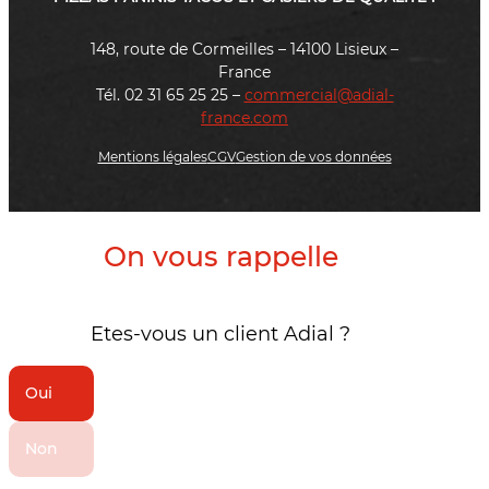
148, route de Cormeilles – 14100 Lisieux –
France
Tél. 02 31 65 25 25 –
commercial@adial-
france.com
Mentions légales
CGV
Gestion de vos données
On vous rappelle
Etes-vous un client Adial ?
Oui
Non