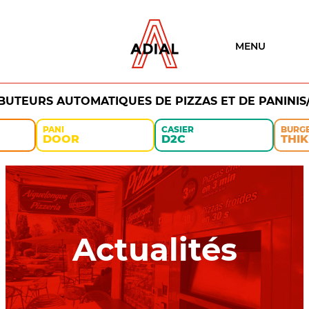
MENU
IBUTEURS AUTOMATIQUES DE PIZZAS ET DE PANINIS
PANI
CASIER
BURG
DOOR
D2C
THIK
Actualités