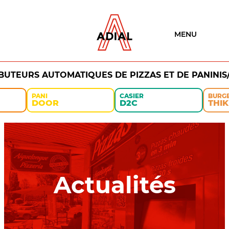
MENU
IBUTEURS AUTOMATIQUES DE PIZZAS ET DE PANINIS
PANI
CASIER
BURG
DOOR
D2C
THIK
Actualités