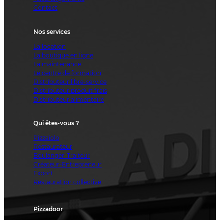
Contact
Nos services
La location
La boutique en ligne
La maintenance
Le centre de formation
Distributeur libre-service
Distributeur produit frais
Distributeur alimentaire
Qui êtes-vous ?
Pizzaiolo
Restaurateur
Boulanger-Traiteur
Créateur-Entrepreneur
Export
Restauration collective
Pizzadoor