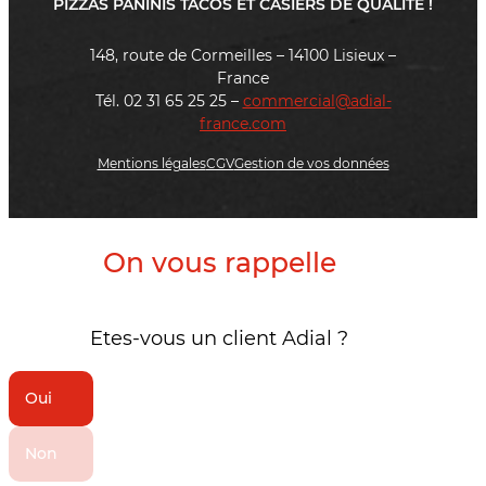
PIZZAS PANINIS TACOS ET CASIERS DE QUALITÉ !
148, route de Cormeilles – 14100 Lisieux –
France
Tél. 02 31 65 25 25 –
commercial@adial-
france.com
Mentions légales
CGV
Gestion de vos données
On vous rappelle
Etes-vous un client Adial ?
Oui
Non