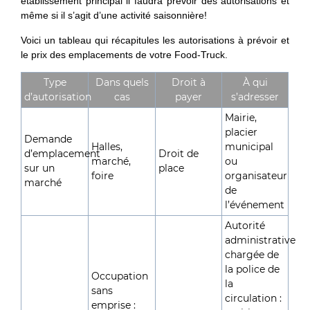
établissement principal il faudra prévoir des autorisations et
même si il s’agit d’une activité saisonnière!
Voici un tableau qui récapitules les autorisations à prévoir et
le prix des emplacements de votre Food-Truck.
Type
Dans quels
Droit à
À qui
d’autorisation
cas
payer
s’adresser
Mairie,
placier
Demande
Halles,
municipal
d’emplacement
Droit de
marché,
ou
sur un
place
foire
organisateur
marché
de
l’événement
Autorité
administrative
chargée de
la police de
Occupation
la
sans
circulation :
emprise :