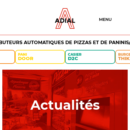
MENU
IBUTEURS AUTOMATIQUES DE PIZZAS ET DE PANINIS
PANI
CASIER
BURG
DOOR
D2C
THIK
Actualités