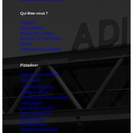
Qui êtes-vous ?
Pizzaiolo
Restaurateur
Boulanger-Traiteur
Créateur-Entrepreneur
Export
Restauration collective
Pizzadoor
Présentation générale
Les options
La gestion du parc
Boule de cristal
Application vente en ligne
La livraison
Les consommables
Bâtir votre projet
La rentabilité
Test de cuisson
Location distributeur