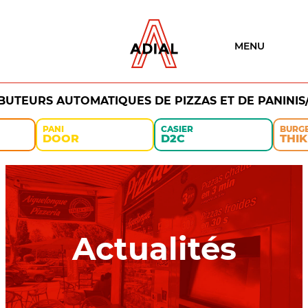
MENU
IBUTEURS AUTOMATIQUES DE PIZZAS ET DE PANINIS
PANI
CASIER
BURG
DOOR
D2C
THIK
Actualités