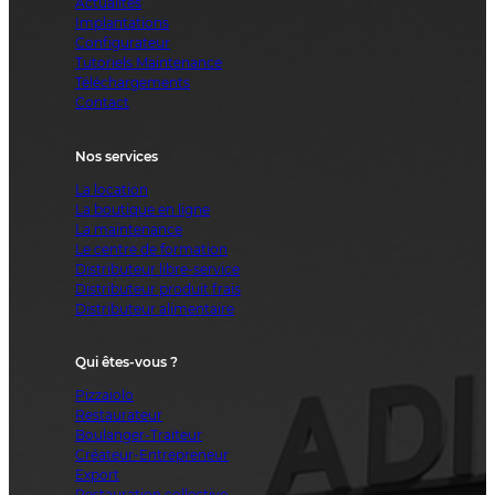
Actualités
Implantations
Configurateur
Tutoriels Maintenance
Téléchargements
Contact
Nos services
La location
La boutique en ligne
La maintenance
Le centre de formation
Distributeur libre-service
Distributeur produit frais
Distributeur alimentaire
Qui êtes-vous ?
Pizzaiolo
Restaurateur
Boulanger-Traiteur
Créateur-Entrepreneur
Export
Restauration collective