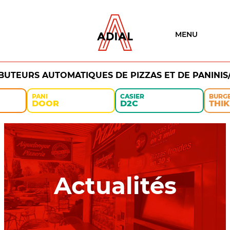
MENU
IBUTEURS AUTOMATIQUES DE PIZZAS ET DE PANINIS
PANI
CASIER
BURG
DOOR
D2C
THIK
Actualités