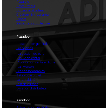
Pizzaiolo
Restaurateur
Boulanger-Traiteur
Créateur-Entrepreneur
Export
Restauration collective
Pizzadoor
Présentation générale
Les options
La gestion du parc
Boule de cristal
Application vente en ligne
La livraison
Les consommables
Bâtir votre projet
La rentabilité
Test de cuisson
Location distributeur
Panidoor
Présentation générale