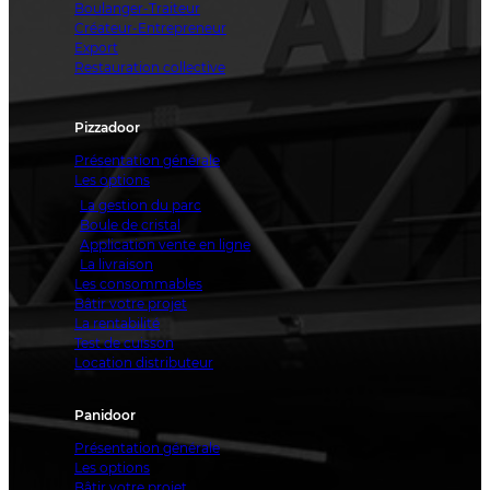
Boulanger-Traiteur
Créateur-Entrepreneur
Export
Restauration collective
Pizzadoor
Présentation générale
Les options
La gestion du parc
Boule de cristal
Application vente en ligne
La livraison
Les consommables
Bâtir votre projet
La rentabilité
Test de cuisson
Location distributeur
Panidoor
Présentation générale
Les options
Bâtir votre projet