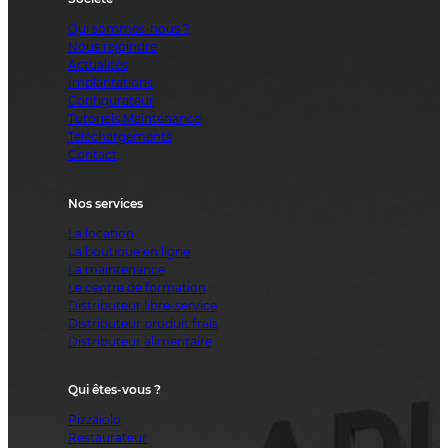
Qui sommes-nous ?
Nous rejoindre
Actualités
Implantations
Configurateur
Tutoriels Maintenance
Téléchargements
Contact
Nos services
La location
La boutique en ligne
La maintenance
Le centre de formation
Distributeur libre-service
Distributeur produit frais
Distributeur alimentaire
Qui êtes-vous ?
Pizzaiolo
Restaurateur