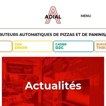
MENU
IBUTEURS AUTOMATIQUES DE PIZZAS ET DE PANINIS
PANI
CASIER
BURG
DOOR
D2C
THIK
Actualités