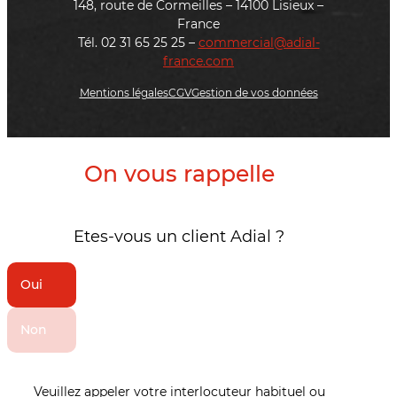
148, route de Cormeilles – 14100 Lisieux –
France
Tél. 02 31 65 25 25 –
commercial@adial-
france.com
Mentions légales
CGV
Gestion de vos données
On vous rappelle
Etes-vous un client Adial ?
Oui
Non
Veuillez appeler votre interlocuteur habituel ou