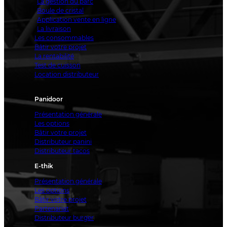
La gestion du parc
Boule de cristal
Application vente en ligne
La livraison
Les consommables
Bâtir votre projet
La rentabilité
Test de cuisson
Location distributeur
Panidoor
Présentation générale
Les options
Bâtir votre projet
Distributeur panini
Distributeur tacos
E-thik
Présentation générale
Les options
Bâtir votre projet
Partenariat
Distributeur burger