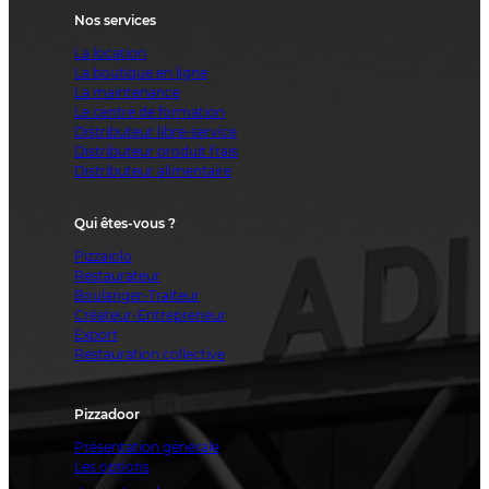
Nos services
La location
La boutique en ligne
La maintenance
Le centre de formation
Distributeur libre-service
Distributeur produit frais
Distributeur alimentaire
Qui êtes-vous ?
Pizzaiolo
Restaurateur
Boulanger-Traiteur
Créateur-Entrepreneur
Export
Restauration collective
Pizzadoor
Présentation générale
Les options