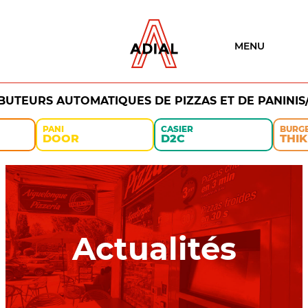
MENU
IBUTEURS AUTOMATIQUES DE PIZZAS ET DE PANINIS
PANI
CASIER
BURG
DOOR
D2C
THIK
Actualités