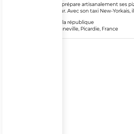
Sébastien prépare artisanalement ses piz
distributeur. Avec son taxi New-Yorkais, il
210 rue de la république
60290 Laigneville, Picardie, France