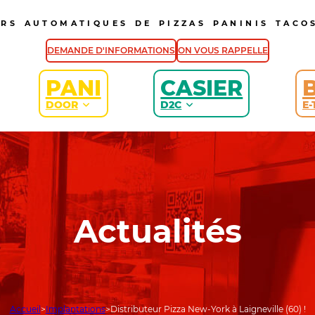
URS AUTOMATIQUES DE PIZZAS PANINIS TACOS
DEMANDE D'INFORMATIONS
ON VOUS RAPPELLE
PANI
CASIER
DOOR
D2C
E-
Actualités
Accueil
Implantations
Distributeur Pizza New-York à Laigneville (60) !