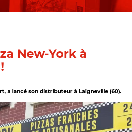
zza New-York à
!
t, a lancé son distributeur à Laigneville (60).