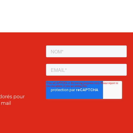
dorés pour
 mail