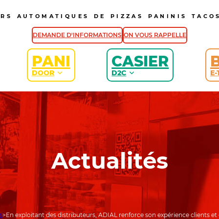
URS AUTOMATIQUES DE PIZZAS PANINIS TACOS
DEMANDE D'INFORMATIONS
ON VOUS RAPPELLE
PANI
CASIER
DOOR
D2C
E-
Actualités
s
En exploitant des distributeurs, ADIAL renforce son expérience clients 