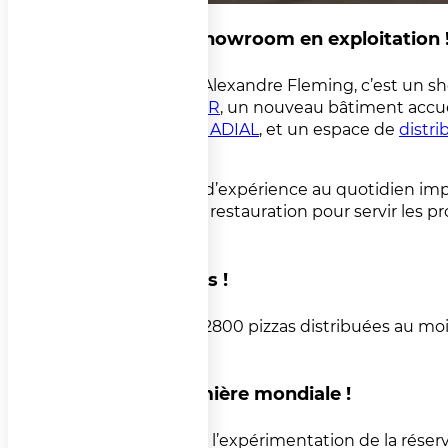
Un vrai showroom en exploitation 
Au 87 rue Alexandre Fleming, c’est un s
PIZZADOOR
, un nouveau bâtiment accue
Formation ADIAL
, et un espace de
distr
à visiter !
Un retour d’expérience au quotidien impo
activité de restauration pour servir les p
Lisieux.
Un succès !
Avec plus 2800 pizzas distribuées au moi
!
Une première mondiale !
Adial lance l’expérimentation de la réserv