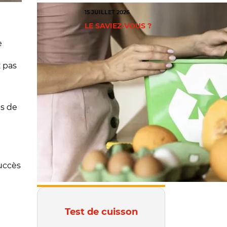
15 JUILLET 2026
LE SAVIEZ-VOUS ?
e
z pas
ts de
succès
Test de cuisson