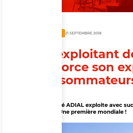
ACTUALITÉS
21 SEPTEMBRE 2018
En exploitant d
renforce son ex
consommateurs
La Société ADIAL exploite avec succ
Lisieux. Une première mondiale !