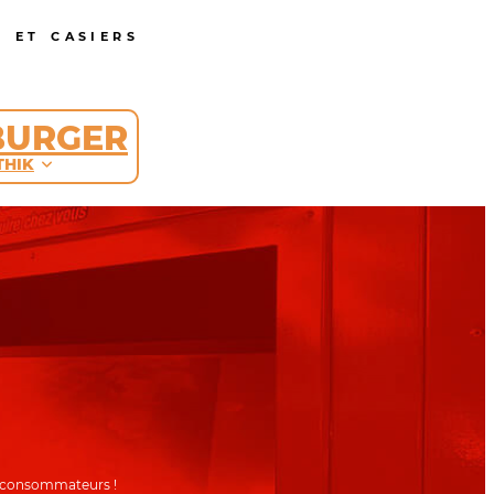
 ET CASIERS
BURGER
THIK
et consommateurs !