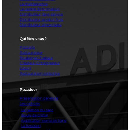
La maintenance
Le centre de formation
Distributeur libre-service
Distributeur produit frais
Distributeur alimentaire
Qui êtes-vous ?
Pizzaiolo
Restaurateur
Boulanger-Traiteur
Créateur-Entrepreneur
Export
Restauration collective
Pizzadoor
Présentation générale
Les options
La gestion du parc
Boule de cristal
Application vente en ligne
La livraison