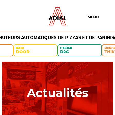
MENU
IBUTEURS AUTOMATIQUES DE PIZZAS ET DE PANINIS
PANI
CASIER
BURG
DOOR
D2C
THIK
Actualités