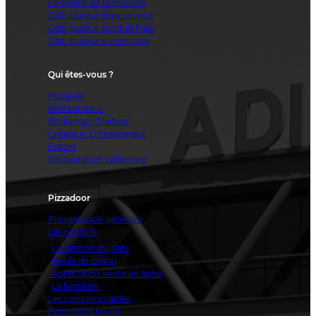
Le centre de formation
Distributeur libre-service
Distributeur produit frais
Distributeur alimentaire
Qui êtes-vous ?
Pizzaiolo
Restaurateur
Boulanger-Traiteur
Créateur-Entrepreneur
Export
Restauration collective
Pizzadoor
Présentation générale
Les options
La gestion du parc
Boule de cristal
Application vente en ligne
La livraison
Les consommables
Bâtir votre projet