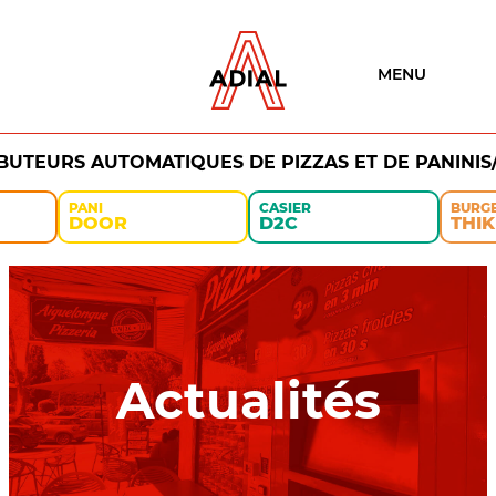
MENU
IBUTEURS AUTOMATIQUES DE PIZZAS ET DE PANINIS
PANI
CASIER
BURG
DOOR
D2C
THIK
Actualités