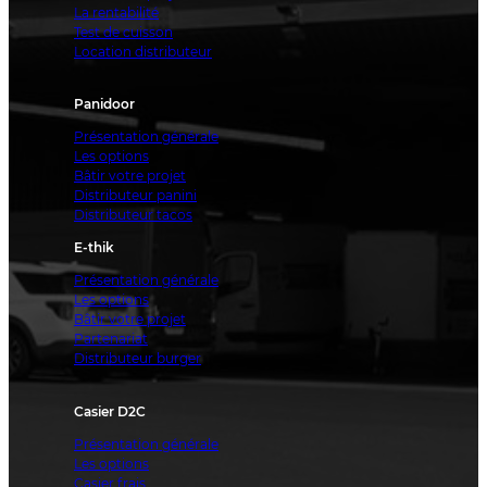
La rentabilité
Test de cuisson
Location distributeur
Panidoor
Présentation générale
Les options
Bâtir votre projet
Distributeur panini
Distributeur tacos
E-thik
Présentation générale
Les options
Bâtir votre projet
Partenariat
Distributeur burger
Casier D2C
Présentation générale
Les options
Casier frais