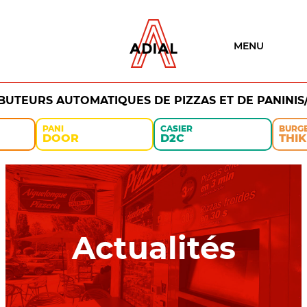
MENU
IBUTEURS AUTOMATIQUES DE PIZZAS ET DE PANINIS
PANI
CASIER
BURG
DOOR
D2C
THIK
Actualités