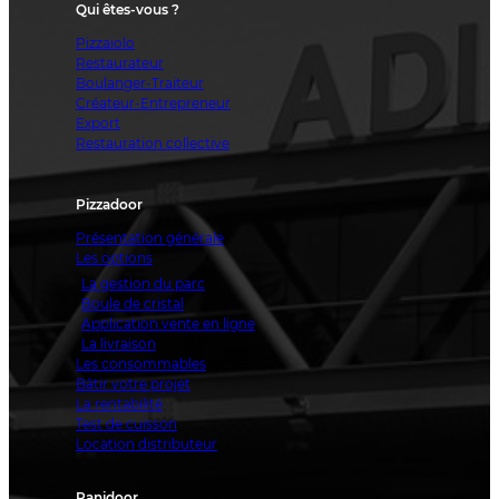
Qui êtes-vous ?
Pizzaiolo
Restaurateur
Boulanger-Traiteur
Créateur-Entrepreneur
Export
Restauration collective
Pizzadoor
Présentation générale
Les options
La gestion du parc
Boule de cristal
Application vente en ligne
La livraison
Les consommables
Bâtir votre projet
La rentabilité
Test de cuisson
Location distributeur
Panidoor