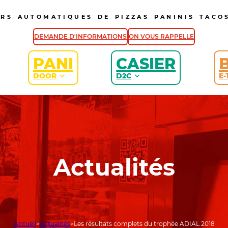
URS AUTOMATIQUES DE PIZZAS PANINIS TACOS
DEMANDE D'INFORMATIONS
ON VOUS RAPPELLE
PANI
CASIER
DOOR
D2C
E-
Actualités
Accueil
Actualités
Les résultats complets du trophée ADIAL 2018