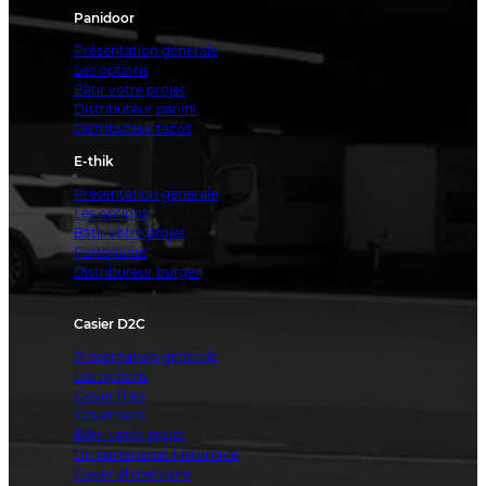
Panidoor
Présentation générale
Les options
Bâtir votre projet
Distributeur panini
Distributeur tacos
E-thik
Présentation générale
Les options
Bâtir votre projet
Partenariat
Distributeur burger
Casier D2C
Présentation générale
Les options
Casier frais
Casier secs
Bâtir votre projet
Un partenariat historique
Casier alimentaire