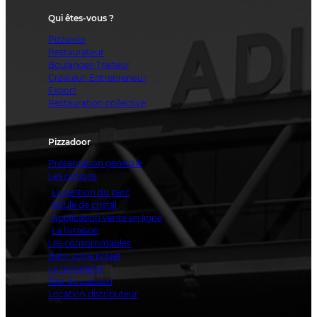
Qui êtes-vous ?
Pizzaiolo
Restaurateur
Boulanger-Traiteur
Créateur-Entrepreneur
Export
Restauration collective
Pizzadoor
Présentation générale
Les options
La gestion du parc
Boule de cristal
Application vente en ligne
La livraison
Les consommables
Bâtir votre projet
La rentabilité
Test de cuisson
Location distributeur