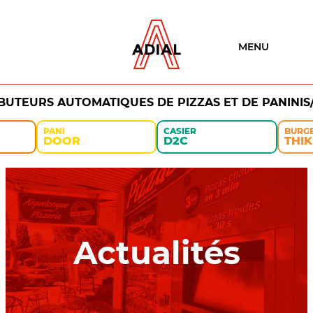
MENU
IBUTEURS AUTOMATIQUES DE PIZZAS ET DE PANINIS
PANI
CASIER
BURG
DOOR
D2C
THIK
Actualités