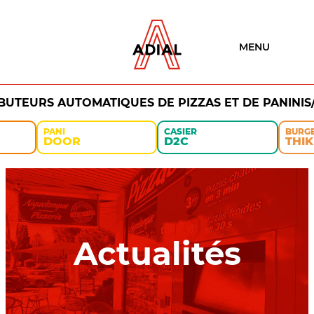
MENU
IBUTEURS AUTOMATIQUES DE PIZZAS ET DE PANINIS
PANI
CASIER
BURG
DOOR
D2C
THIK
Actualités