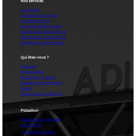
Nos services
La location
La boutique en ligne
La maintenance
Le centre de formation
Distributeur libre-service
Distributeur produit frais
Distributeur alimentaire
Qui êtes-vous ?
Pizzaiolo
Restaurateur
Boulanger-Traiteur
Créateur-Entrepreneur
Export
Restauration collective
Pizzadoor
Présentation générale
Les options
La gestion du parc