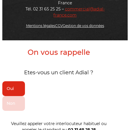
France
Tél. 02 31 65 25 25 –
commercial@adial-
france.com
Mentions légales
CGV
Gestion de vos données
On vous rappelle
Etes-vous un client Adial ?
Oui
Non
Veuillez appeler votre interlocuteur habituel ou
appeler le standard au
02 31 65 25 25