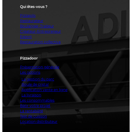
Qui êtes-vous ?
Pizzaiolo
Restaurateur
Boulanger-Traiteur
Créateur-Entrepreneur
Export
Restauration collective
Pizzadoor
Présentation générale
Les options
La gestion du parc
Boule de cristal
Application vente en ligne
La livraison
Les consommables
Bâtir votre projet
La rentabilité
Test de cuisson
Location distributeur