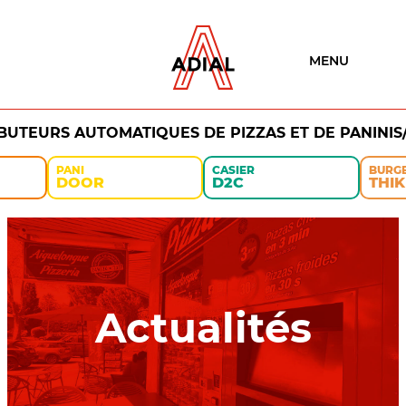
MENU
IBUTEURS AUTOMATIQUES DE PIZZAS ET DE PANINIS
PANI
CASIER
BURG
DOOR
D2C
THIK
Actualités