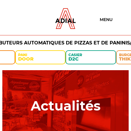
MENU
IBUTEURS AUTOMATIQUES DE PIZZAS ET DE PANINIS
PANI
CASIER
BURG
DOOR
D2C
THIK
Actualités