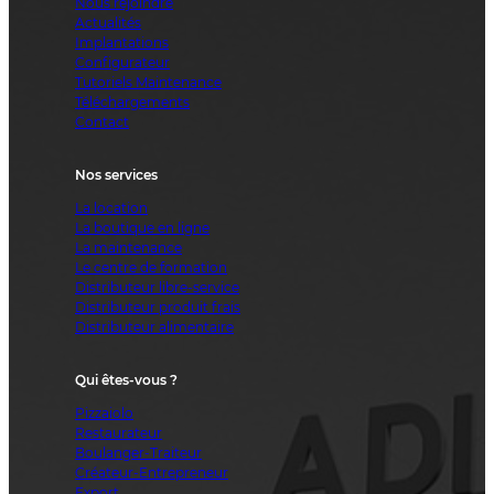
Nous rejoindre
Actualités
Implantations
Configurateur
Tutoriels Maintenance
Téléchargements
Contact
Nos services
La location
La boutique en ligne
La maintenance
Le centre de formation
Distributeur libre-service
Distributeur produit frais
Distributeur alimentaire
Qui êtes-vous ?
Pizzaiolo
Restaurateur
Boulanger-Traiteur
Créateur-Entrepreneur
Export