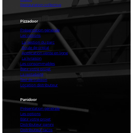
Restauration collective
Pizzadoor
Présentation générale
Les options
La gestion du parc
Boule de cristal
Application vente en ligne
La livraison
Les consommables
Bâtir votre projet
La rentabilité
Test de cuisson
Location distributeur
Panidoor
Présentation générale
Les options
Bâtir votre projet
Distributeur panini
Distributeur tacos