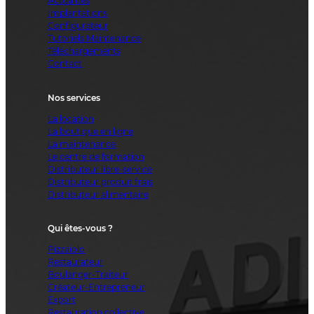
Actualités
Implantations
Configurateur
Tutoriels Maintenance
Téléchargements
Contact
Nos services
La location
La boutique en ligne
La maintenance
Le centre de formation
Distributeur libre-service
Distributeur produit frais
Distributeur alimentaire
Qui êtes-vous ?
Pizzaiolo
Restaurateur
Boulanger-Traiteur
Créateur-Entrepreneur
Export
Restauration collective