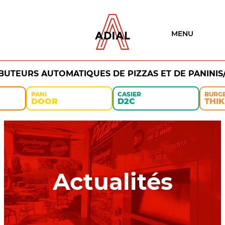
MENU
IBUTEURS AUTOMATIQUES DE PIZZAS ET DE PANINIS
PANI
CASIER
BURG
DOOR
D2C
THIK
Actualités