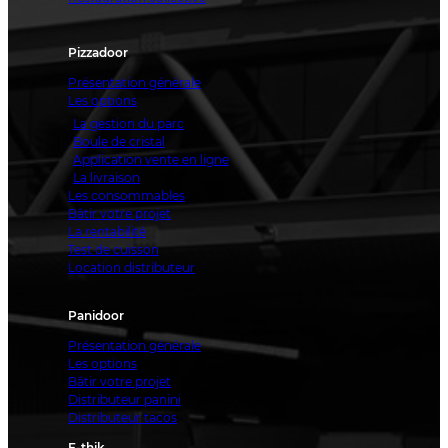
Pizzadoor
Présentation générale
Les options
La gestion du parc
Boule de cristal
Application vente en ligne
La livraison
Les consommables
Bâtir votre projet
La rentabilité
Test de cuisson
Location distributeur
Panidoor
Présentation générale
Les options
Bâtir votre projet
Distributeur panini
Distributeur tacos
E-thik