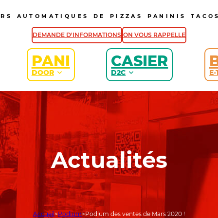
URS AUTOMATIQUES DE PIZZAS PANINIS TACOS
DEMANDE D'INFORMATIONS
ON VOUS RAPPELLE
PANI
CASIER
DOOR
D2C
E-
Actualités
Accueil
Podium
Podium des ventes de Mars 2020 !