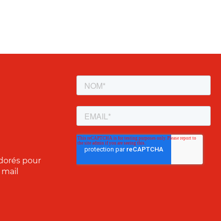
dorés pour
 mail