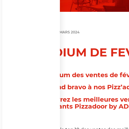
PODIUM
4 MARS 2024
PODIUM DE FEV
Le podium des ventes de févr
Un grand bravo à nos Pizz’ad
Découvrez les meilleures ven
exploitants Pizzadoor by AD