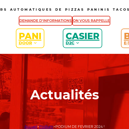
URS AUTOMATIQUES DE PIZZAS PANINIS TACOS
DEMANDE D'INFORMATIONS
ON VOUS RAPPELLE
PANI
CASIER
DOOR
D2C
E-
Actualités
Accueil
Podium
PODIUM DE FEVRIER 2024 !