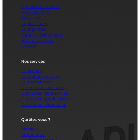
Qui sommes-nous ?
Nous rejoindre
Actualités
Implantations
Configurateur
Tutoriels Maintenance
Téléchargements
Contact
Nos services
La location
La boutique en ligne
La maintenance
Le centre de formation
Distributeur libre-service
Distributeur produit frais
Distributeur alimentaire
Qui êtes-vous ?
Pizzaiolo
Restaurateur