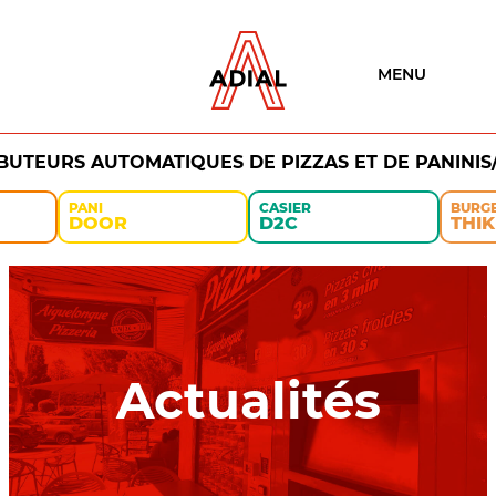
MENU
IBUTEURS AUTOMATIQUES DE PIZZAS ET DE PANINIS
PANI
CASIER
BURG
DOOR
D2C
THIK
Actualités