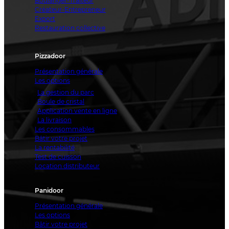
Boulanger-Traiteur
Créateur-Entrepreneur
Export
Restauration collective
Pizzadoor
Présentation générale
Les options
La gestion du parc
Boule de cristal
Application vente en ligne
La livraison
Les consommables
Bâtir votre projet
La rentabilité
Test de cuisson
Location distributeur
Panidoor
Présentation générale
Les options
Bâtir votre projet