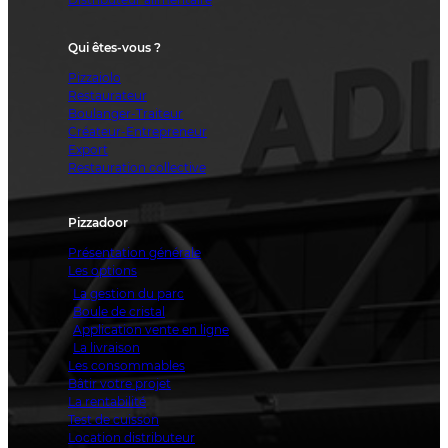
Qui êtes-vous ?
Pizzaiolo
Restaurateur
Boulanger-Traiteur
Créateur-Entrepreneur
Export
Restauration collective
Pizzadoor
Présentation générale
Les options
La gestion du parc
Boule de cristal
Application vente en ligne
La livraison
Les consommables
Bâtir votre projet
La rentabilité
Test de cuisson
Location distributeur