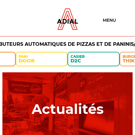
MENU
IBUTEURS AUTOMATIQUES DE PIZZAS ET DE PANINIS
PANI
CASIER
BURG
DOOR
D2C
THIK
Actualités