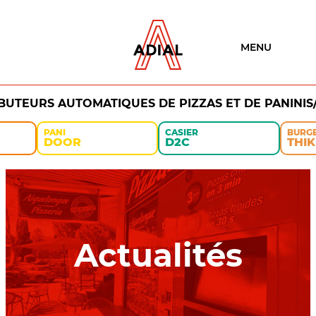
MENU
IBUTEURS AUTOMATIQUES DE PIZZAS ET DE PANINIS
PANI
CASIER
BURG
DOOR
D2C
THIK
Actualités