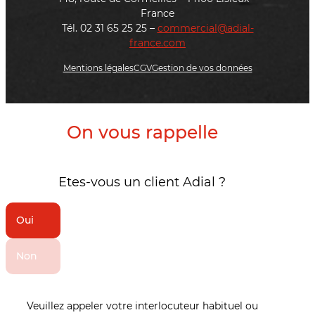
France
Tél. 02 31 65 25 25 –
commercial@adial-
france.com
Mentions légales
CGV
Gestion de vos données
On vous rappelle
Etes-vous un client Adial ?
Oui
Non
Veuillez appeler votre interlocuteur habituel ou