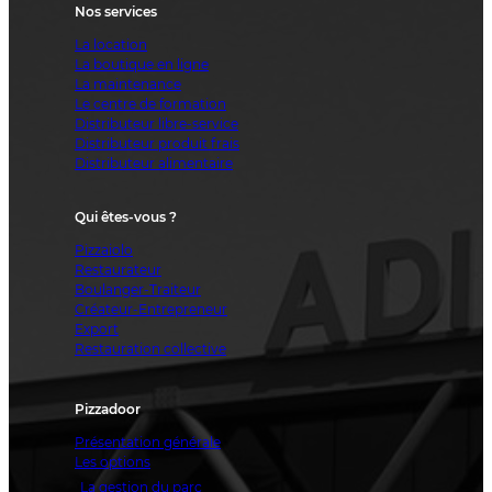
Nos services
La location
La boutique en ligne
La maintenance
Le centre de formation
Distributeur libre-service
Distributeur produit frais
Distributeur alimentaire
Qui êtes-vous ?
Pizzaiolo
Restaurateur
Boulanger-Traiteur
Créateur-Entrepreneur
Export
Restauration collective
Pizzadoor
Présentation générale
Les options
La gestion du parc