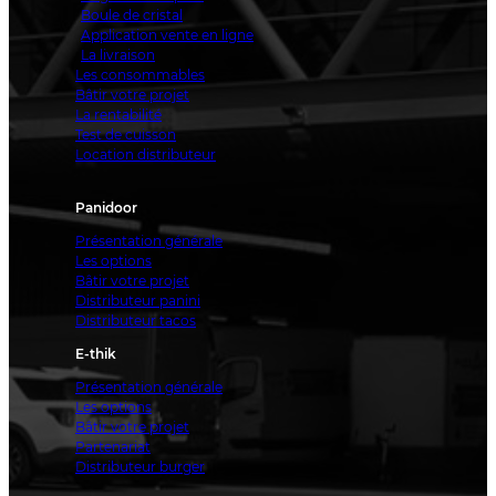
Boule de cristal
Application vente en ligne
La livraison
Les consommables
Bâtir votre projet
La rentabilité
Test de cuisson
Location distributeur
Panidoor
Présentation générale
Les options
Bâtir votre projet
Distributeur panini
Distributeur tacos
E-thik
Présentation générale
Les options
Bâtir votre projet
Partenariat
Distributeur burger