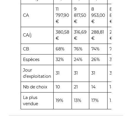
11
9
8
8
8
CA
797,90
817,50
953,00
822,60
7
€
€
€
€
€
380,58
316,69
288,81
284,60
2
CA/j
€
€
€
€
€
CB
68%
76%
74%
70%
7
Espèces
32%
24%
26%
30%
2
Jour
31
31
31
31
3
d’exploitation
Nb de choix
10
21
14
14
2
La plus
19%
13%
17%
15%
1
vendue