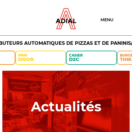
MENU
IBUTEURS AUTOMATIQUES DE PIZZAS ET DE PANINIS
PANI
CASIER
BURG
DOOR
D2C
THIK
Actualités