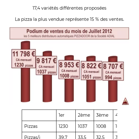
17,4 variétés différentes proposées
La pizza la plus vendue représente 15 % des ventes.
1er
2ème
3ème
4ème
5
Pizzas
1230
1037
1008
1051
9
Pizzas/j
39,7
33,5
32,5
33,9
32