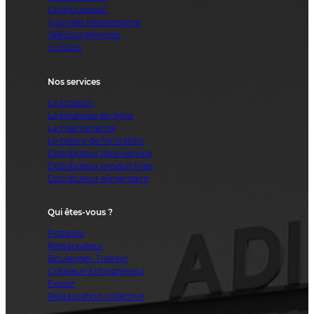
Configurateur
Tutoriels Maintenance
Téléchargements
Contact
Nos services
La location
La boutique en ligne
La maintenance
Le centre de formation
Distributeur libre-service
Distributeur produit frais
Distributeur alimentaire
Qui êtes-vous ?
Pizzaiolo
Restaurateur
Boulanger-Traiteur
Créateur-Entrepreneur
Export
Restauration collective