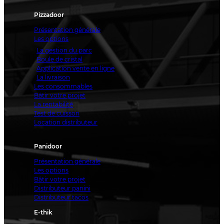
Pizzadoor
Présentation générale
Les options
La gestion du parc
Boule de cristal
Application vente en ligne
La livraison
Les consommables
Bâtir votre projet
La rentabilité
Test de cuisson
Location distributeur
Panidoor
Présentation générale
Les options
Bâtir votre projet
Distributeur panini
Distributeur tacos
E-thik