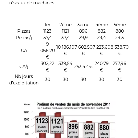
réseaux de machines…
1er
2ème
3ème
4ème
5ème
Pizzas
1123
1121
896
882
880
Pizzas/j
37,4
37,4
29,9
29,4
29,3
9
10 186,10
7 602,50
7 223,60
8 338,70
CA
066,70
€
€
€
€
€
302,22
339,54
240,79
277,96
CA/j
253,42 €
€
€
€
€
Nb jours
30
30
30
30
30
d’exploitation