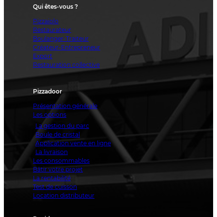
Qui êtes-vous ?
Pizzaiolo
Restaurateur
Boulanger-Traiteur
Créateur-Entrepreneur
Export
Restauration collective
Pizzadoor
Présentation générale
Les options
La gestion du parc
Boule de cristal
Application vente en ligne
La livraison
Les consommables
Bâtir votre projet
La rentabilité
Test de cuisson
Location distributeur