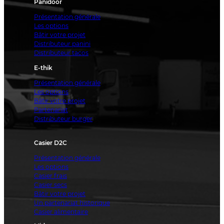
Panidoor
Présentation générale
Les options
Bâtir votre projet
Distributeur panini
Distributeur tacos
E-thik
Présentation générale
Les options
Bâtir votre projet
Partenariat
Distributeur burger
Casier D2C
Présentation générale
Les options
Casier frais
Casier secs
Bâtir votre projet
Un partenariat historique
Casier alimentaire