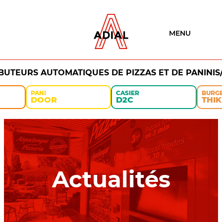
MENU
IBUTEURS AUTOMATIQUES DE PIZZAS ET DE PANINIS
PANI
CASIER
BURG
DOOR
D2C
THIK
Actualités