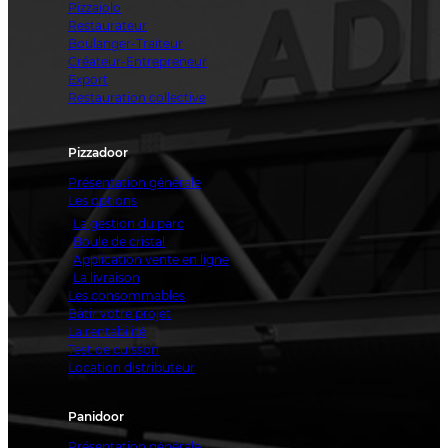
Pizzaiolo
Restaurateur
Boulanger-Traiteur
Créateur-Entrepreneur
Export
Restauration collective
Pizzadoor
Présentation générale
Les options
La gestion du parc
Boule de cristal
Application vente en ligne
La livraison
Les consommables
Bâtir votre projet
La rentabilité
Test de cuisson
Location distributeur
Panidoor
Présentation générale