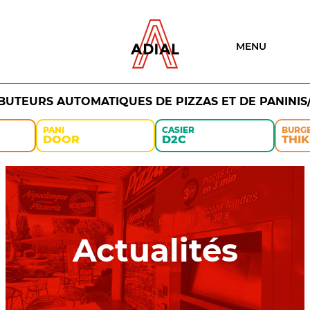
MENU
IBUTEURS AUTOMATIQUES DE PIZZAS ET DE PANINIS
PANI
CASIER
BURG
DOOR
D2C
THIK
Actualités