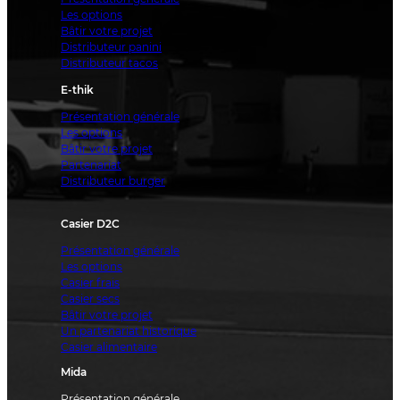
Les options
Bâtir votre projet
Distributeur panini
Distributeur tacos
E-thik
Présentation générale
Les options
Bâtir votre projet
Partenariat
Distributeur burger
Casier D2C
Présentation générale
Les options
Casier frais
Casier secs
Bâtir votre projet
Un partenariat historique
Casier alimentaire
Mida
Présentation générale