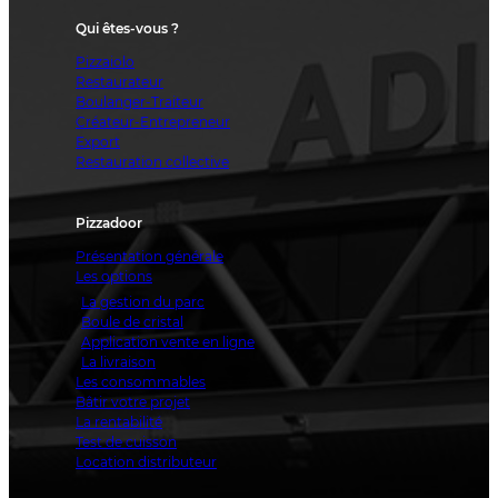
Qui êtes-vous ?
Pizzaiolo
Restaurateur
Boulanger-Traiteur
Créateur-Entrepreneur
Export
Restauration collective
Pizzadoor
Présentation générale
Les options
La gestion du parc
Boule de cristal
Application vente en ligne
La livraison
Les consommables
Bâtir votre projet
La rentabilité
Test de cuisson
Location distributeur