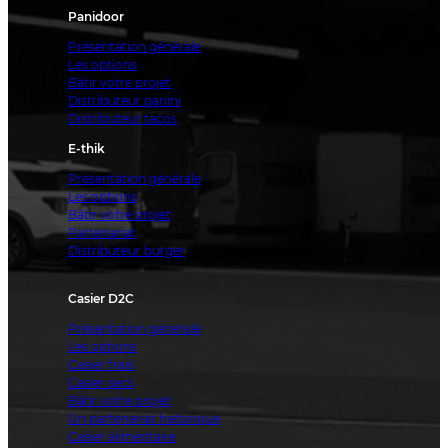
Panidoor
Présentation générale
Les options
Bâtir votre projet
Distributeur panini
Distributeur tacos
E-thik
Présentation générale
Les options
Bâtir votre projet
Partenariat
Distributeur burger
Casier D2C
Présentation générale
Les options
Casier frais
Casier secs
Bâtir votre projet
Un partenariat historique
Casier alimentaire