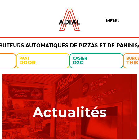
MENU
IBUTEURS AUTOMATIQUES DE PIZZAS ET DE PANINIS
PANI
CASIER
BURG
DOOR
D2C
THIK
Actualités