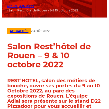
Accueil
Actualités
Salon Rest’hôtel de Rouen – 9 & 10 octobre 2022
2 AOÛT 2022
ACTUALITÉS
Salon Rest’hôtel de
Rouen – 9 & 10
octobre 2022
REST’HOTEL
, salon des métiers de
bouche, ouvre ses portes du
9 au 10
Octobre 2022
, au parc des
expositions de Rouen. L’équipe
Adial sera présente sur le
stand D22
Pizzadoor pour vous accueillir et