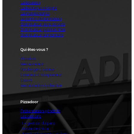
La location
La boutique en ligne
La maintenance
Le centre de formation
Distributeur libre-service
Distributeur produit frais
Distributeur alimentaire
Qui êtes-vous ?
Pizzaiolo
Restaurateur
Boulanger-Traiteur
Créateur-Entrepreneur
Export
Restauration collective
Pizzadoor
Présentation générale
Les options
La gestion du parc
Boule de cristal
Application vente en ligne