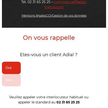
Tél. 02 31 65 25 25 –
commercial@adial-
france.com
Mentions légales
CGV
Gestion de vos données
On vous rappelle
Etes-vous un client Adial ?
Oui
Non
Veuillez appeler votre interlocuteur habituel ou
appeler le standard au
02 31 65 25 25