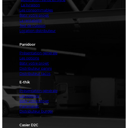
La livraison
Les consommables
Bâtir votre projet
La rentabilité
Test de cuisson
Location distributeur
Panidoor
Présentation générale
Les options
Bâtir votre projet
Distributeur panini
Distributeur tacos
E-thik
Présentation générale
Les options
Bâtir votre projet
Partenariat
Distributeur burger
Casier D2C