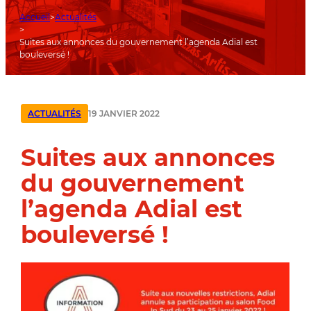
Accueil
Actualités
Suites aux annonces du gouvernement l’agenda Adial est
bouleversé !
19 JANVIER 2022
ACTUALITÉS
Suites aux annonces
du gouvernement
l’agenda Adial est
bouleversé !