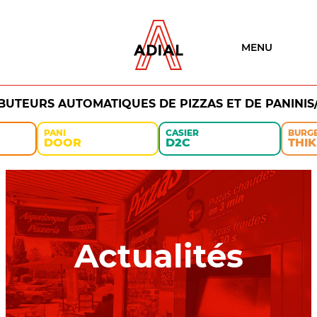
MENU
IBUTEURS AUTOMATIQUES DE PIZZAS ET DE PANINIS
PANI
CASIER
BURG
DOOR
D2C
THIK
Actualités