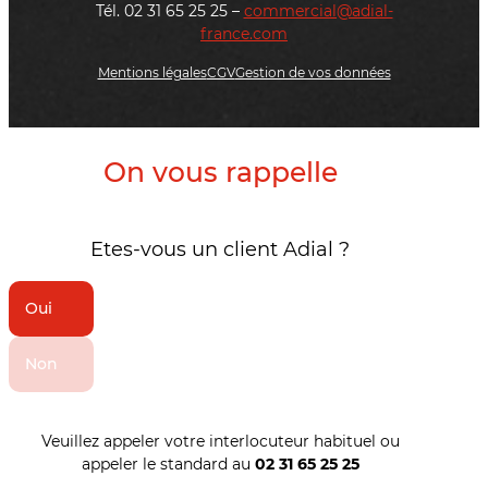
Tél. 02 31 65 25 25 –
commercial@adial-
france.com
Mentions légales
CGV
Gestion de vos données
On vous rappelle
Etes-vous un client Adial ?
Oui
Non
Veuillez appeler votre interlocuteur habituel ou
appeler le standard au
02 31 65 25 25