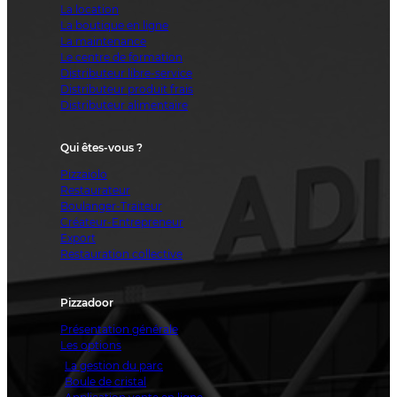
La location
La boutique en ligne
La maintenance
Le centre de formation
Distributeur libre-service
Distributeur produit frais
Distributeur alimentaire
Qui êtes-vous ?
Pizzaiolo
Restaurateur
Boulanger-Traiteur
Créateur-Entrepreneur
Export
Restauration collective
Pizzadoor
Présentation générale
Les options
La gestion du parc
Boule de cristal