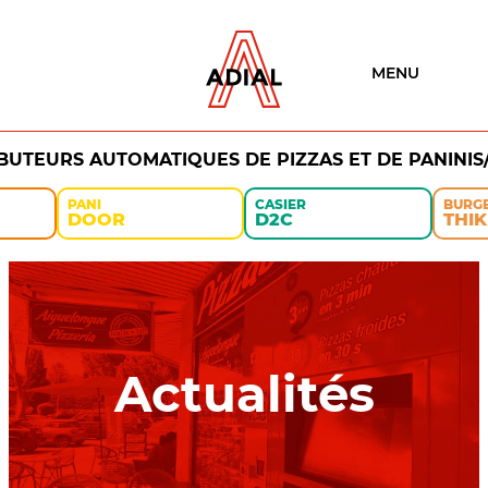
MENU
IBUTEURS AUTOMATIQUES DE PIZZAS ET DE PANINIS
PANI
CASIER
BURG
DOOR
D2C
THIK
Actualités