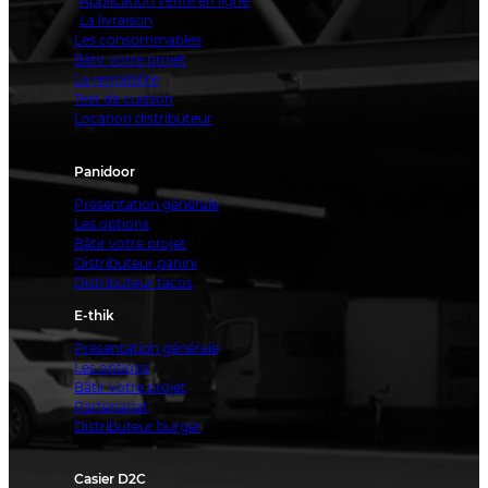
Application vente en ligne
La livraison
Les consommables
Bâtir votre projet
La rentabilité
Test de cuisson
Location distributeur
Panidoor
Présentation générale
Les options
Bâtir votre projet
Distributeur panini
Distributeur tacos
E-thik
Présentation générale
Les options
Bâtir votre projet
Partenariat
Distributeur burger
Casier D2C