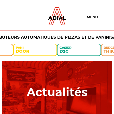
MENU
IBUTEURS AUTOMATIQUES DE PIZZAS ET DE PANINIS
PANI
CASIER
BURG
DOOR
D2C
THIK
Actualités