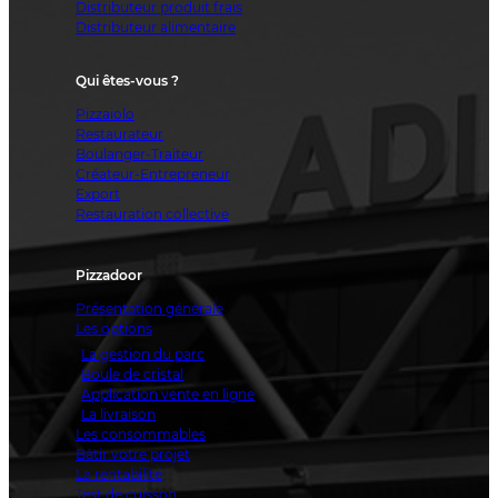
Distributeur produit frais
Distributeur alimentaire
Qui êtes-vous ?
Pizzaiolo
Restaurateur
Boulanger-Traiteur
Créateur-Entrepreneur
Export
Restauration collective
Pizzadoor
Présentation générale
Les options
La gestion du parc
Boule de cristal
Application vente en ligne
La livraison
Les consommables
Bâtir votre projet
La rentabilité
Test de cuisson