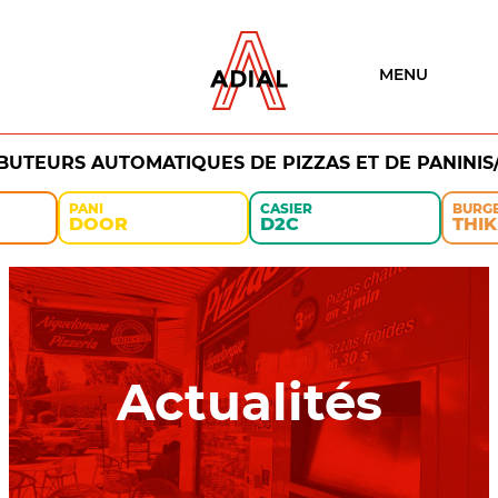
MENU
IBUTEURS AUTOMATIQUES DE PIZZAS ET DE PANINIS
PANI
CASIER
BURG
DOOR
D2C
THIK
Actualités