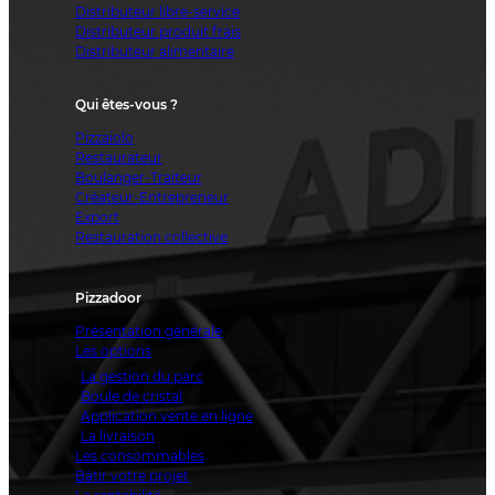
Distributeur libre-service
Distributeur produit frais
Distributeur alimentaire
Qui êtes-vous ?
Pizzaiolo
Restaurateur
Boulanger-Traiteur
Créateur-Entrepreneur
Export
Restauration collective
Pizzadoor
Présentation générale
Les options
La gestion du parc
Boule de cristal
Application vente en ligne
La livraison
Les consommables
Bâtir votre projet