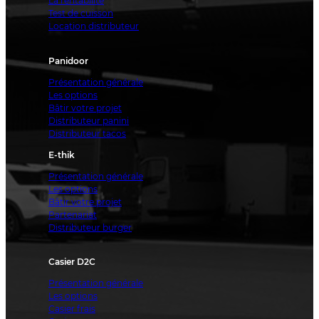
La rentabilité
Test de cuisson
Location distributeur
Panidoor
Présentation générale
Les options
Bâtir votre projet
Distributeur panini
Distributeur tacos
E-thik
Présentation générale
Les options
Bâtir votre projet
Partenariat
Distributeur burger
Casier D2C
Présentation générale
Les options
Casier frais