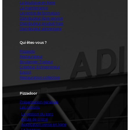
La boutique en ligne
La maintenance
Le centre de formation
Distributeur libre-service
Distributeur produit frais
Distributeur alimentaire
Qui êtes-vous ?
Pizzaiolo
Restaurateur
Boulanger-Traiteur
Créateur-Entrepreneur
Export
Restauration collective
Pizzadoor
Présentation générale
Les options
La gestion du parc
Boule de cristal
Application vente en ligne
La livraison