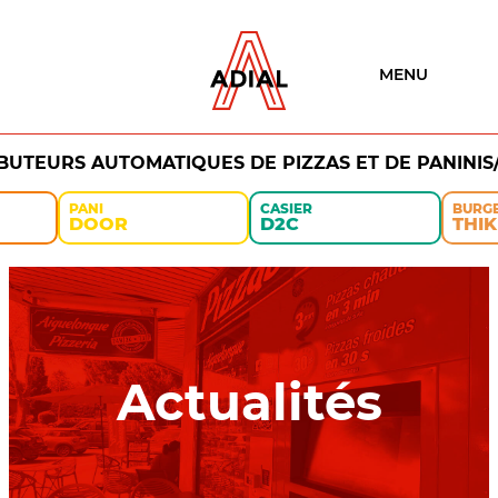
MENU
IBUTEURS AUTOMATIQUES DE PIZZAS ET DE PANINIS
PANI
CASIER
BURG
DOOR
D2C
THIK
Actualités