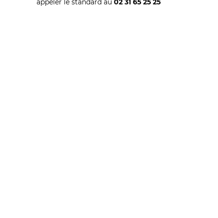
appeler le standard au
02 31 65 25 25