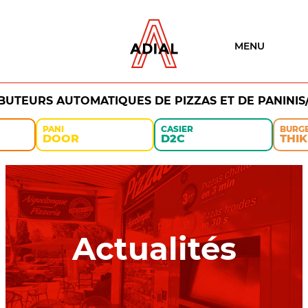
MENU
IBUTEURS AUTOMATIQUES DE PIZZAS ET DE PANINIS
PANI
CASIER
BURG
DOOR
D2C
THIK
Actualités