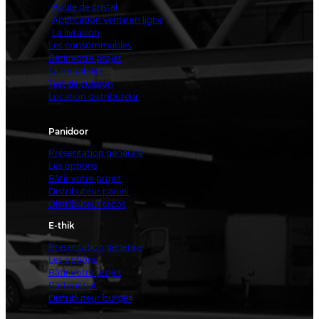
Boule de cristal
Application vente en ligne
La livraison
Les consommables
Bâtir votre projet
La rentabilité
Test de cuisson
Location distributeur
Panidoor
Présentation générale
Les options
Bâtir votre projet
Distributeur panini
Distributeur tacos
E-thik
Présentation générale
Les options
Bâtir votre projet
Partenariat
Distributeur burger