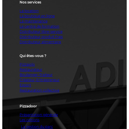
Nos services
La location
La boutique en ligne
La maintenance
Le centre de formation
Distributeur libre-service
Distributeur produit frais
Distributeur alimentaire
Qui êtes-vous ?
Pizzaiolo
Restaurateur
Boulanger-Traiteur
Créateur-Entrepreneur
Export
Restauration collective
Pizzadoor
Présentation générale
Les options
La gestion du parc