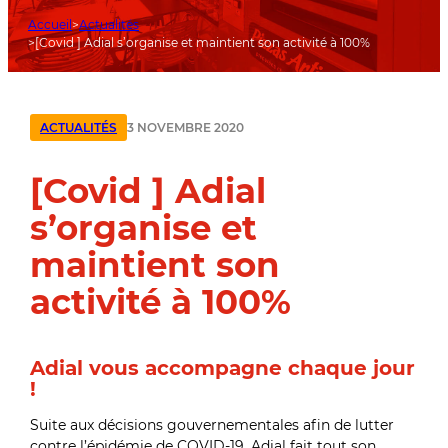
Accueil
Actualités
[Covid ] Adial s’organise et maintient son activité à 100%
3 NOVEMBRE 2020
ACTUALITÉS
[Covid ] Adial
s’organise et
maintient son
activité à 100%
Adial vous accompagne chaque jour
!
Suite aux décisions gouvernementales afin de lutter
contre l’épidémie de COVID-19, Adial fait tout son