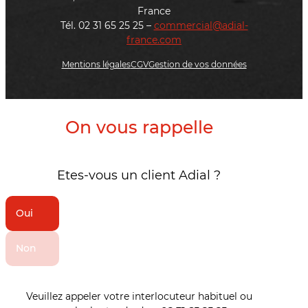
France
Tél. 02 31 65 25 25 –
commercial@adial-
france.com
Mentions légales
CGV
Gestion de vos données
On vous rappelle
Etes-vous un client Adial ?
Oui
Non
Veuillez appeler votre interlocuteur habituel ou