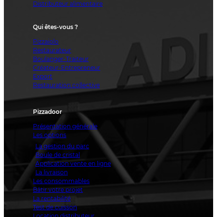
Distributeur alimentaire
Qui êtes-vous ?
Pizzaiolo
Restaurateur
Boulanger-Traiteur
Créateur-Entrepreneur
Export
Restauration collective
Pizzadoor
Présentation générale
Les options
La gestion du parc
Boule de cristal
Application vente en ligne
La livraison
Les consommables
Bâtir votre projet
La rentabilité
Test de cuisson
Location distributeur