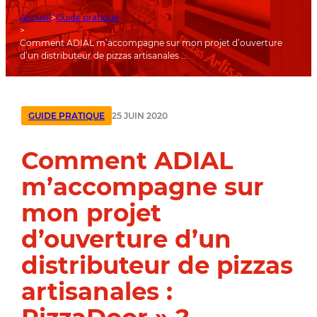
Accueil
Guide pratique
Comment ADIAL m’accompagne sur mon projet d’ouverture
d’un distributeur de pizzas artisanales ...
25 JUIN 2020
GUIDE PRATIQUE
Comment ADIAL
m’accompagne sur
mon projet
d’ouverture d’un
distributeur de pizzas
artisanales :