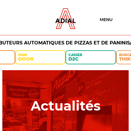
MENU
IBUTEURS AUTOMATIQUES DE PIZZAS ET DE PANINIS
PANI
CASIER
BURG
DOOR
D2C
THIK
Actualités